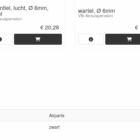
ntiel, lucht, Ø 6mm,
wartel, Ø 6mm
l
VB-Airsuspension
suspension
€ 20,28
€
Airparts
zwart