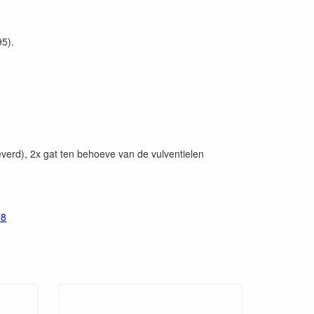
95).
rd), 2x gat ten behoeve van de vulventielen
38