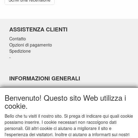
ASSISTENZA CLIENTI
Contatto
Opzioni di pagamento
Spedizione
-
INFORMAZIONI GENERALI
-
-
Benvenuto! Questo sito Web utilizza i
-
cookie.
-
Bello che tu visiti il nostro sito. Si prega di indicare qui quali cookie
possiamo inserire. I cookie necessari non raccolgono dati
INFORMAZIONI DI CONTATTO
personali. Gli altri cookie ci aiutano a migliorare il sito e
l'esperienza dei visitatori. Inoltre ci aiutano a informarti sui nostri
airparts.nl