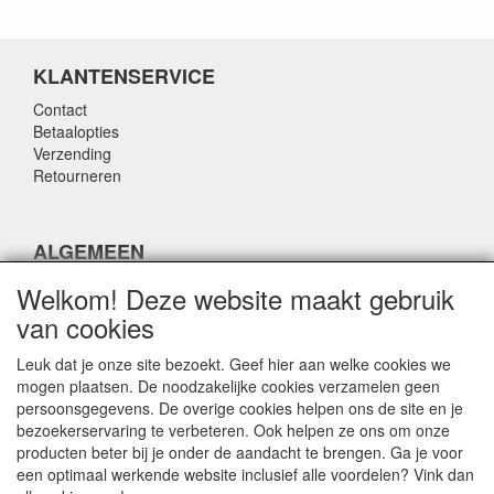
KLANTENSERVICE
Contact
Betaalopties
Verzending
Retourneren
ALGEMEEN
Over ons
Welkom! Deze website maakt gebruik
Algemene voorwaarden
van cookies
Privacy policy
Disclaimer
Leuk dat je onze site bezoekt. Geef hier aan welke cookies we
mogen plaatsen. De noodzakelijke cookies verzamelen geen
persoonsgegevens. De overige cookies helpen ons de site en je
CONTACTGEGEVENS
bezoekerservaring te verbeteren. Ook helpen ze ons om onze
producten beter bij je onder de aandacht te brengen. Ga je voor
airparts.nl
een optimaal werkende website inclusief alle voordelen? Vink dan
Galvaniweg 21