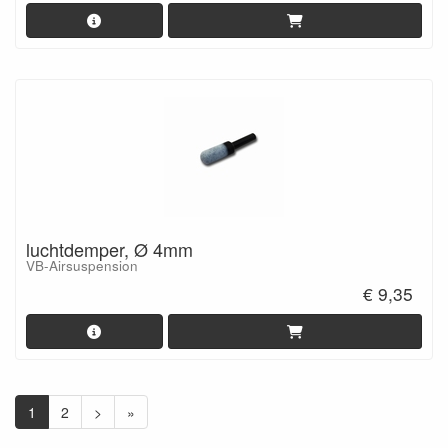
luchtdemper, Ø 4mm
VB-Airsuspension
€ 9,35
1
2
>
»