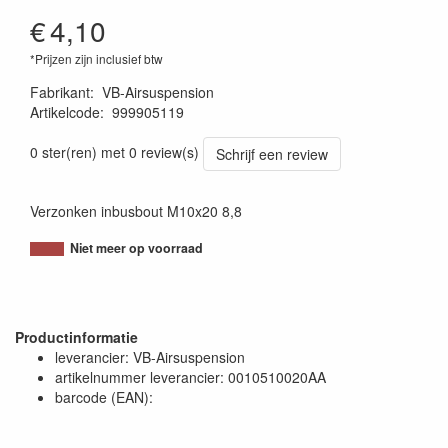
€
4,10
*Prijzen zijn inclusief btw
Fabrikant
:
VB-Airsuspension
Artikelcode
:
999905119
1120011380980
0 ster(ren) met 0 review(s)
Schrijf een review
Verzonken inbusbout M10x20 8,8
Niet meer op voorraad
Productinformatie
leverancier: VB-Airsuspension
artikelnummer leverancier: 0010510020AA
barcode (EAN):