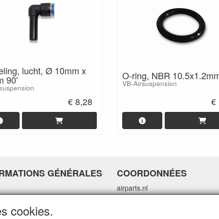
ling, lucht, Ø 10mm x
O-ring, NBR 10.5x1.2m
 90'
VB-Airsuspension
suspension
€ 8,28
€
ORMATIONS GÉNÉRALES
COORDONNÉES
airparts.nl
Galvaniweg 21
es cookies.
5482 TN Schijndel