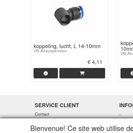
koppe
koppeling, lucht, L 14-10mm
10mm
VB-Airsuspension
VB-Air
€ 4,11
SERVICE CLIENT
INF
Contact
-
Options de paiement
-
Bienvenue! Ce site web utilise d
Expédition
-
-
-