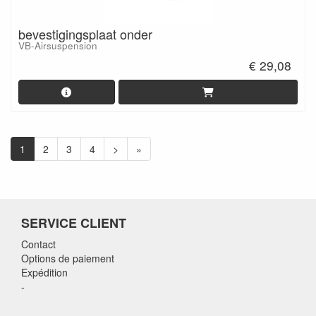
bevestigingsplaat onder
VB-Airsuspension
€ 29,08
1
2
3
4
>
»
SERVICE CLIENT
Contact
Options de paiement
Expédition
-