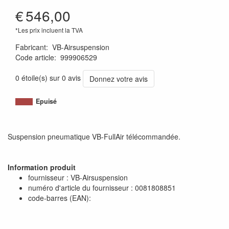
€
546,00
*Les prix incluent la TVA
Fabricant
:
VB-Airsuspension
Code article
:
999906529
1120011379861
0 étoile(s) sur 0 avis
Donnez votre avis
Epuisé
Suspension pneumatique VB-FullAir télécommandée.
Information produit
fournisseur : VB-Airsuspension
numéro d'article du fournisseur : 0081808851
code-barres (EAN):